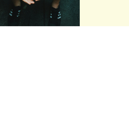
MODUL 5
FINDE DEINE
BERUFUNG
16. - 17.07.2027
Mit 
Elias Glaeser, Charlotte Boucsein & Johannes 