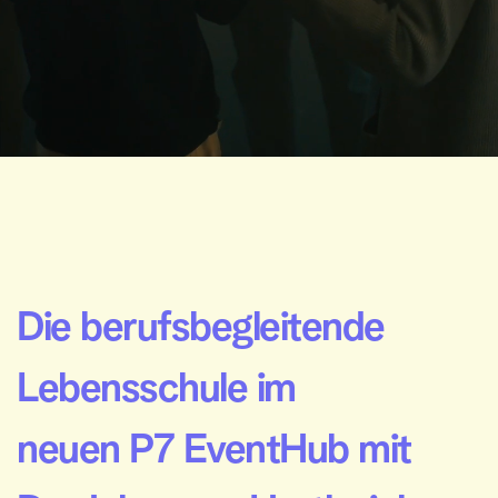
Die berufsbegleitende 
Lebensschule im 
neuen P7 EventHub mit 